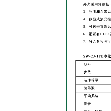
外壳采用彩钢板一
3、照明和杀菌
4、数显式液晶
5、可选垂直送
6、配置有HE
7、符合各项医
SW-CJ-
1FB
净化
型号
参数
洁净等级
菌落数
平均风速
噪音