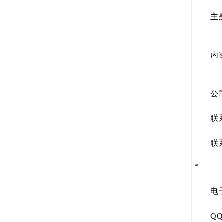
主
内
公
联
联
*
电
Q