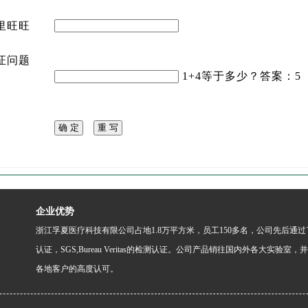
里旺旺
证问题
1+4等于多少？答案：5
企业优势
浙江孚夏医疗科技有限公司占地1.8万平方米，员工150多名，公司先后通过了ISO 90
认证，SGS,Bureau Veritas的检测认证。公司产品销往国内外各大
各地客户的高度认可。