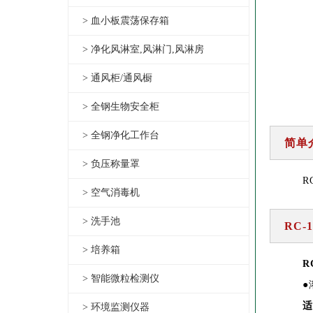
> 血小板震荡保存箱
> 净化风淋室,风淋门,风淋房
> 通风柜/通风橱
> 全钢生物安全柜
> 全钢净化工作台
简单
> 负压称量罩
R
> 空气消毒机
> 洗手池
RC-
> 培养箱
R
> 智能微粒检测仪
●
适
> 环境监测仪器