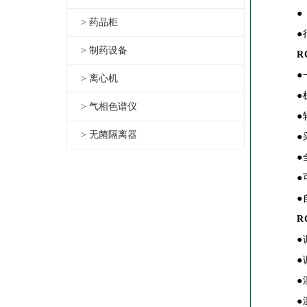
●
> 药品柜
●
> 制药设备
R
●
> 离心机
●
> 气相色谱仪
●
> 无菌隔离器
●
●
●
●
R