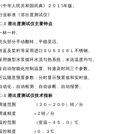
《中华人民共和国药典》２０１5年版。
行业标准《溶出度测试仪》
C-1 溶出度测试仪主要特点
一杯一杆。
机头部分手动翻转，平稳灵活。
转蓝及桨杆等采用进口ＳＵＳ３１６Ｌ不锈钢。
采用微型水泵循环水流匀热系统，水浴温度均匀。
全自动智能化控制温度、转速及时间三个参数。
可以随意预置参数；分时显示预置值和实时值。
自动化，自动检测、自动诊断、自动报警。
C-1 溶出度测试仪技术指标
●调速范围 （２０～２００）转／分
●调速精度 ±２转／分
●温控范围 （室温～４５．０）℃
●温控精度 ±０．３℃