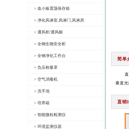
> 血小板震荡保存箱
> 净化风淋室,风淋门,风淋房
> 通风柜/通风橱
> 全钢生物安全柜
> 全钢净化工作台
简单
> 负压称量罩
直
> 空气消毒机
垂直光路
> 洗手池
直销H
> 培养箱
> 智能微粒检测仪
> 环境监测仪器